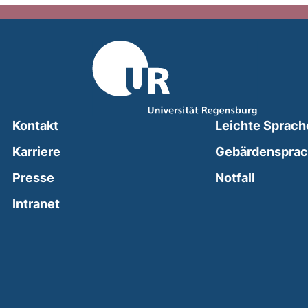
Kontakt
Leichte Sprach
Karriere
Gebärdenspra
(external
Presse
Notfall
(external link, opens in a new window)
Intranet