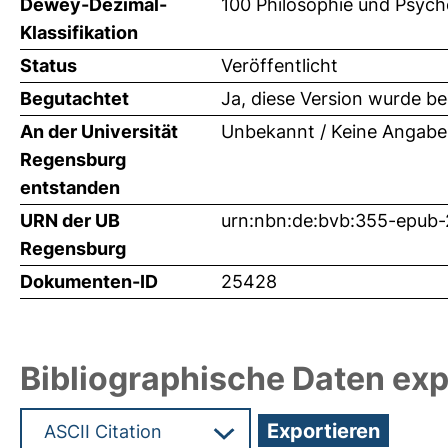
Dewey-Dezimal-
100 Philosophie und Psych
Klassifikation
Status
Veröffentlicht
Begutachtet
Ja, diese Version wurde b
An der Universität
Unbekannt / Keine Angabe
Regensburg
entstanden
URN der UB
urn:nbn:de:bvb:355-epub
Regensburg
Dokumenten-ID
25428
Bibliographische Daten exp