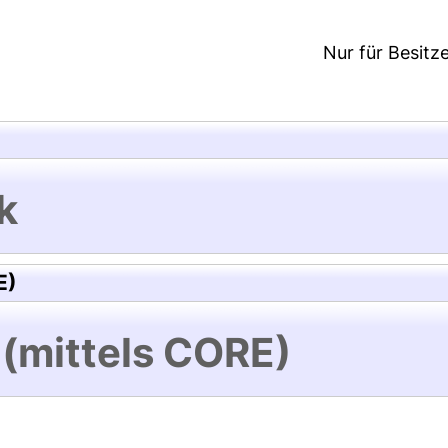
Nur für Besitz
k
E)
 (mittels CORE)