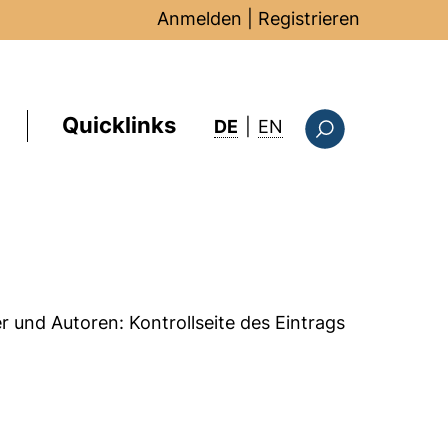
Anmelden
|
Registrieren
Quicklinks
: this page in Englis
DE
|
EN
Suchformular
er und Autoren:
Kontrollseite des Eintrags