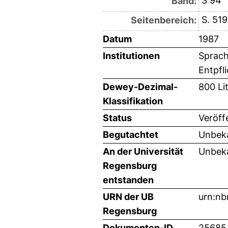
S 94
Band:
S. 51
Seitenbereich:
Datum
1987
Institutionen
Sprach
Entpfl
Dewey-Dezimal-
800 Li
Klassifikation
Status
Veröff
Begutachtet
Unbeka
An der Universität
Unbeka
Regensburg
entstanden
URN der UB
urn:nb
Regensburg
Dokumenten-ID
25685