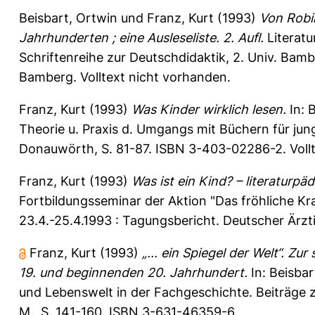
Beisbart, Ortwin
und
Franz, Kurt
(1993)
Von Robin
Jahrhunderten ; eine Ausleseliste. 2. Aufl.
Literatu
Schriftenreihe zur Deutschdidaktik, 2. Univ. Bamb
Bamberg. Volltext nicht vorhanden.
Franz, Kurt
(1993)
Was Kinder wirklich lesen.
In:
B
Theorie u. Praxis d. Umgangs mit Büchern für jun
Donauwörth, S. 81-87. ISBN 3-403-02286-2. Vollt
Franz, Kurt
(1993)
Was ist ein Kind? – literaturp
Fortbildungsseminar der Aktion "Das fröhliche Kr
23.4.-25.4.1993 : Tagungsbericht. Deutscher Ärzti
Franz, Kurt
(1993)
„... ein Spiegel der Welt“. Z
19. und beginnenden 20. Jahrhundert.
In:
Beisbar
und Lebenswelt in der Fachgeschichte. Beiträge z
M., S. 141-160. ISBN 3-631-46359-6.