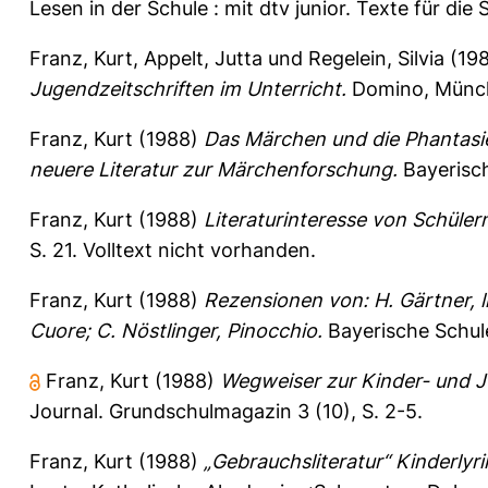
Lesen in der Schule : mit dtv junior. Texte für die
Franz, Kurt
,
Appelt, Jutta
und
Regelein, Silvia
(19
Jugendzeitschriften im Unterricht.
Domino, Münche
Franz, Kurt
(1988)
Das Märchen und die Phantasi
neuere Literatur zur Märchenforschung.
Bayerisch
Franz, Kurt
(1988)
Literaturinteresse von Schüler
S. 21.
Volltext nicht vorhanden.
Franz, Kurt
(1988)
Rezensionen von: H. Gärtner, li
Cuore; C. Nöstlinger, Pinocchio.
Bayerische Schule
Franz, Kurt
(1988)
Wegweiser zur Kinder- und Ju
Journal. Grundschulmagazin 3 (10), S. 2-5.
Franz, Kurt
(1988)
„Gebrauchsliteratur“ Kinderlyr