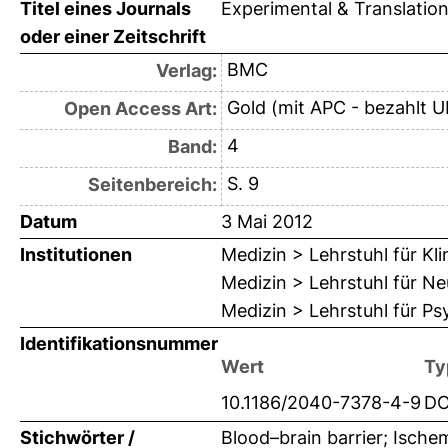
Titel eines Journals
Experimental & Translation
oder einer Zeitschrift
BMC
Verlag:
Gold (mit APC - bezahlt U
Open Access Art:
4
Band:
S. 9
Seitenbereich:
Datum
3 Mai 2012
Institutionen
Medizin > Lehrstuhl für K
Medizin > Lehrstuhl für Ne
Medizin > Lehrstuhl für Ps
Identifikationsnummer
Wert
Ty
10.1186/2040-7378-4-9
DO
Stichwörter /
Blood–brain barrier; Ischem