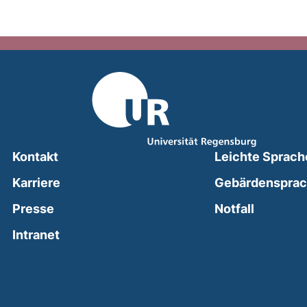
Kontakt
Leichte Sprach
Karriere
Gebärdenspra
(external
Presse
Notfall
(external link, opens in a new window)
Intranet