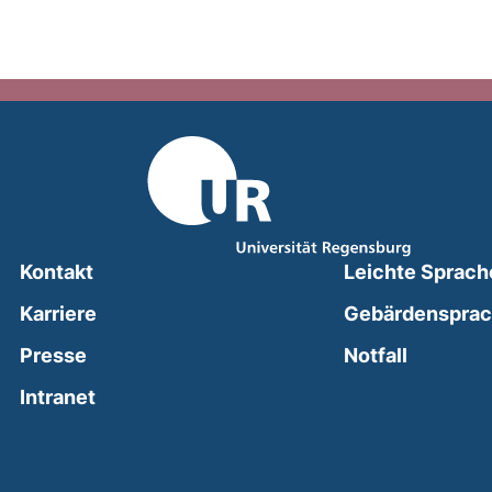
Kontakt
Leichte Sprach
Karriere
Gebärdenspra
(external
Presse
Notfall
(external link, opens in a new window)
Intranet