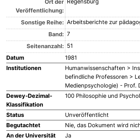
Regensburg
Ort der
Veröffentlichung:
Arbeitsberichte zur pädago
Sonstige Reihe:
7
Band:
51
Seitenanzahl:
Datum
1981
Institutionen
Humanwissenschaften > Insti
befindliche Professoren > L
Medienpsychologie) - Prof. 
Dewey-Dezimal-
100 Philosophie und Psychol
Klassifikation
Status
Unveröffentlicht
Begutachtet
Nie, das Dokument wird nic
An der Universität
Ja