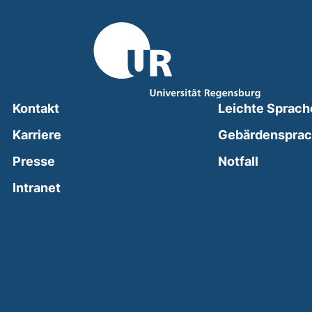
Kontakt
Leichte Sprach
Karriere
Gebärdenspra
(external
Presse
Notfall
(external link, opens in a new window)
Intranet