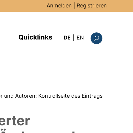
Anmelden
|
Registrieren
Quicklinks
: this page in Englis
DE
|
EN
Suchformular
er und Autoren:
Kontrollseite des Eintrags
erter