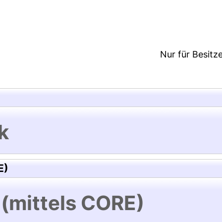
3:41/Metadaten zuletzt geändert: 26 Nov 2020 16:
Nur für Besitz
k
E)
 (mittels CORE)