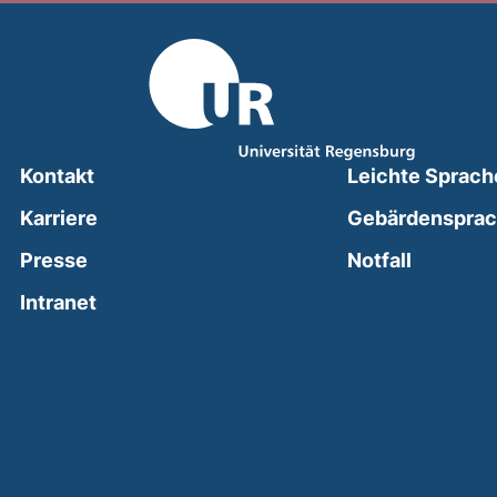
Kontakt
Leichte Sprach
Karriere
Gebärdenspra
(external
Presse
Notfall
(external link, opens in a new window)
Intranet