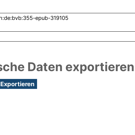
n:de:bvb:355-epub-319105
sche Daten exportieren
3:15/Metadaten zuletzt geändert: 25 Nov 2020 23: