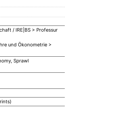
chaft / IRE|BS > Professur
lehre und Ökonometrie >
onomy, Sprawl
rints)