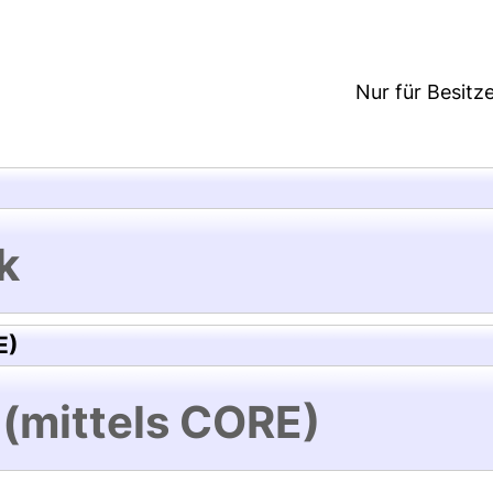
Nur für Besitz
k
E)
 (mittels CORE)