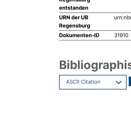
entstanden
URN der UB
urn:nb
Regensburg
Dokumenten-ID
31910
Bibliographi
Hochladedatum:05 Jun 2015 1