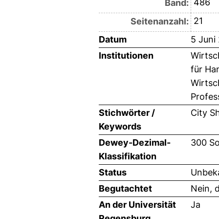
486
Band:
21
Seitenanzahl:
Datum
5 Juni
Institutionen
Wirtsc
für Ha
Wirtsc
Profes
Stichwörter /
City S
Keywords
Dewey-Dezimal-
300 So
Klassifikation
Status
Unbeka
Begutachtet
Nein, 
An der Universität
Ja
Regensburg