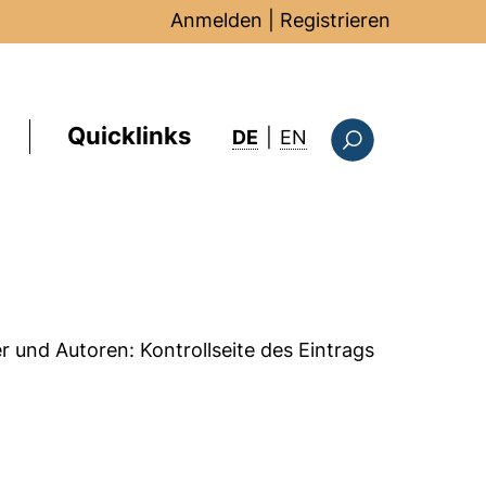
Anmelden
|
Registrieren
Quicklinks
: this page in Englis
DE
|
EN
Suchformular
er und Autoren:
Kontrollseite des Eintrags