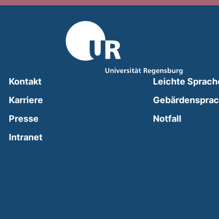
Kontakt
Leichte Sprach
Karriere
Gebärdenspra
(external
Presse
Notfall
(external link, opens in a new window)
Intranet