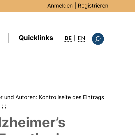
Anmelden
|
Registrieren
Quicklinks
: this page in Englis
DE
|
EN
Suchformular
er und Autoren:
Kontrollseite des Eintrags
;
;
;
lzheimer’s