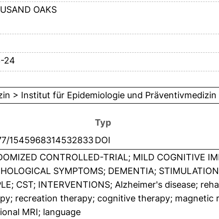
USAND OAKS
3-24
in > Institut für Epidemiologie und Präventivmedizin
Typ
177/1545968314532833
DOI
OMIZED CONTROLLED-TRIAL; MILD COGNITIVE IM
HOLOGICAL SYMPTOMS; DEMENTIA; STIMULATION; 
E; CST; INTERVENTIONS; Alzheimer's disease; rehabi
py; recreation therapy; cognitive therapy; magnetic
ional MRI; language