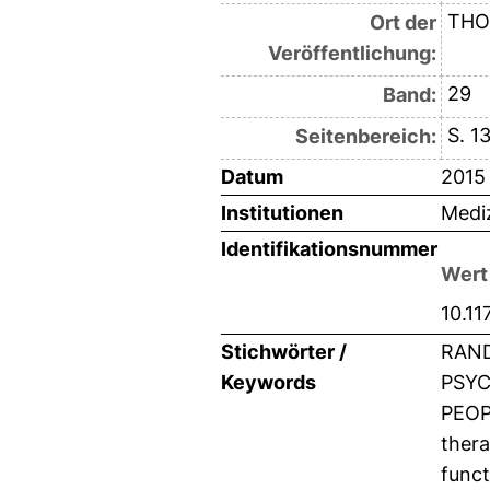
THO
Ort der
Veröffentlichung:
29
Band:
S. 1
Seitenbereich:
Datum
2015
Institutionen
Mediz
Identifikationsnummer
Wert
10.1
Stichwörter /
RAND
Keywords
PSYC
PEOPL
thera
funct