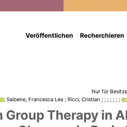
Direkt zum Inhalt
Veröffentlichen
Recherchieren
Nur für Besitz
; Saibene, Francesca Lea
; Ricci, Cristian
;
;
;
;
;
;
;
n Group Therapy in A