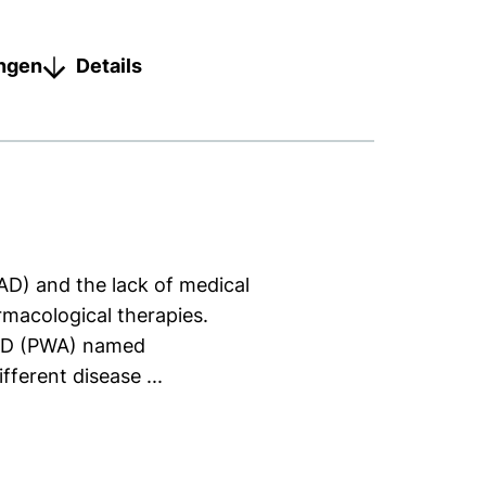
ungen
Details
D) and the lack of medical
rmacological therapies.
 AD (PWA) named
ferent disease ...