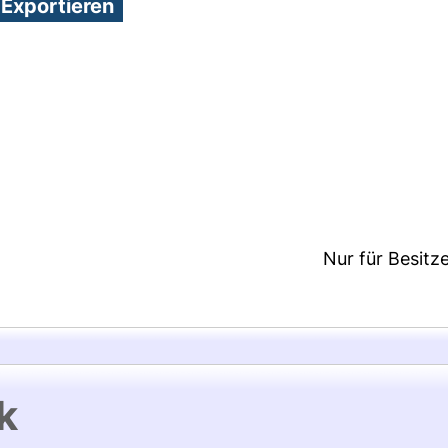
2:48/Metadaten zuletzt geändert: 29 Sep 2021 07:41
Nur für Besitz
k