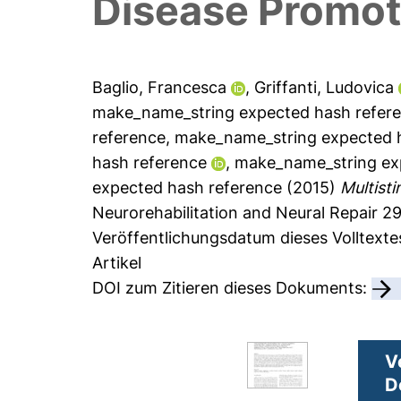
Disease Promot
Baglio, Francesca
,
Griffanti, Ludovica
make_name_string expected hash refer
reference
,
make_name_string expected 
hash reference
,
make_name_string ex
expected hash reference
(2015)
Multist
Neurorehabilitation and Neural Repair 29
Veröffentlichungsdatum dieses Volltexte
Artikel
DOI zum Zitieren dieses Dokuments:
V
D