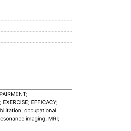
PAIRMENT;
EXERCISE; EFFICACY;
litation; occupational
 resonance imaging; MRI;