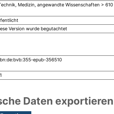
Technik, Medizin, angewandte Wissenschaften > 610
fentlicht
iese Version wurde begutachtet
nbn:de:bvb:355-epub-356510
1
sche Daten exportieren