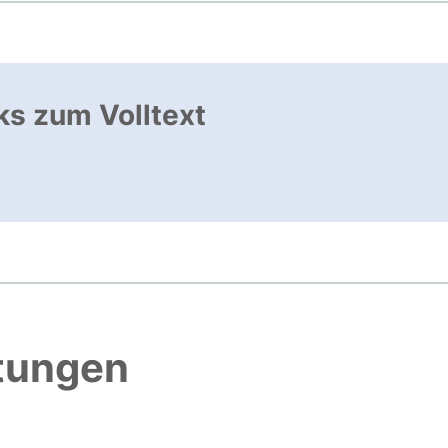
ks zum Volltext
ffnet neues Fenster
htungen