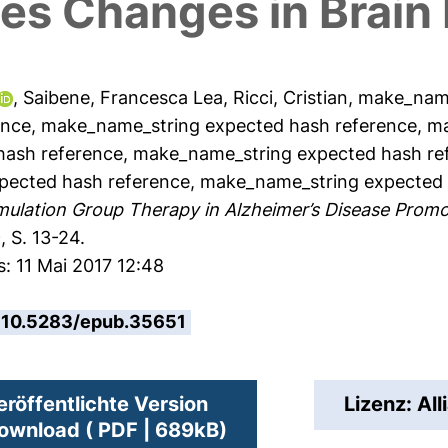
es Changes in Brain 
,
Saibene, Francesca Lea
,
Ricci, Cristian
,
make_name
ence
,
make_name_string expected hash reference
,
ma
hash reference
,
make_name_string expected hash re
pected hash reference
,
make_name_string expected 
imulation Group Therapy in Alzheimer’s Disease Promo
, S. 13-24.
s: 11 Mai 2017 12:48
10.5283/epub.35651
eröffentlichte Version
Lizenz: All
ownload ( PDF | 689kB)