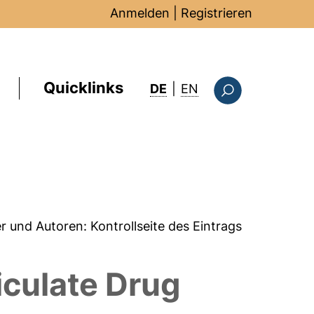
Anmelden
|
Registrieren
Quicklinks
: this page in Englis
DE
|
EN
Suchformular
er und Autoren:
Kontrollseite des Eintrags
iculate Drug