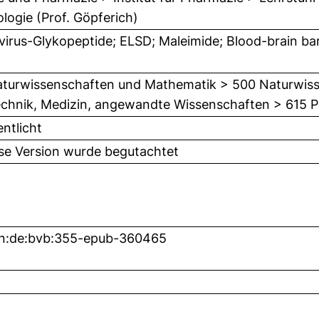
logie (Prof. Göpferich)
virus-Glykopeptide; ELSD; Maleimide; Blood-brain ba
turwissenschaften und Mathematik > 500 Naturwis
chnik, Medizin, angewandte Wissenschaften > 615 
entlicht
ese Version wurde begutachtet
bn:de:bvb:355-epub-360465