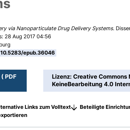
ms
ry via Nanoparticulate Drug Delivery Systems.
Disser
s: 28 Aug 2017 04:56
sburg
10.5283/epub.36046
 ( PDF
Lizenz: Creative Common
KeineBearbeitung 4.0 Inter
lternative Links zum Volltext
Beteiligte Einricht
exportieren