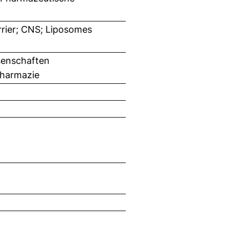
rrier; CNS; Liposomes
senschaften
Pharmazie