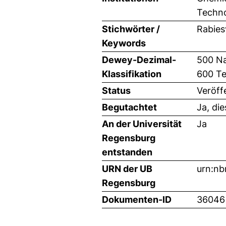
Techno
Stichwörter /
Rabies
Keywords
Dewey-Dezimal-
500 Na
Klassifikation
600 Te
Status
Veröff
Begutachtet
Ja, di
An der Universität
Ja
Regensburg
entstanden
URN der UB
urn:n
Regensburg
Dokumenten-ID
36046