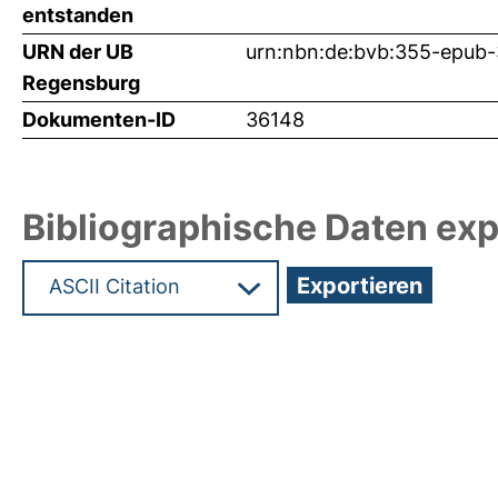
entstanden
URN der UB
urn:nbn:de:bvb:355-epub
Regensburg
Dokumenten-ID
36148
Bibliographische Daten exp
Hochladedatum:05 Sep 2017 12:11/Metadaten zul