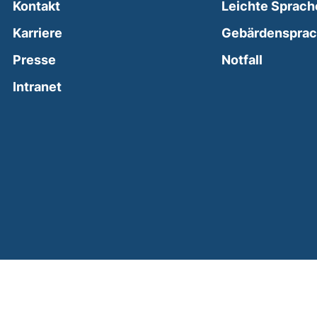
Kontakt
Leichte Sprach
Karriere
Gebärdenspra
(external
Presse
Notfall
(external link, opens in a new window)
Intranet