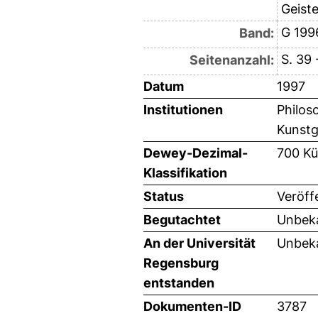
Geist
G 199
Band:
S. 39 
Seitenanzahl:
Datum
1997
Institutionen
Philos
Kunstg
Dewey-Dezimal-
700 Kü
Klassifikation
Status
Veröff
Begutachtet
Unbeka
An der Universität
Unbeka
Regensburg
entstanden
Dokumenten-ID
3787