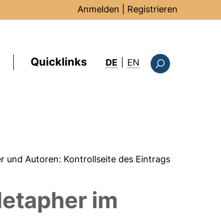
Anmelden
|
Registrieren
Quicklinks
: this page in Englis
DE
|
EN
Suchformular
er und Autoren:
Kontrollseite des Eintrags
Metapher im