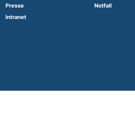
(external
Presse
Notfall
(external link, opens in a new window)
Intranet