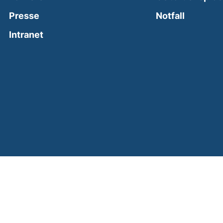
(external
Presse
Notfall
(external link, opens in a new window)
Intranet