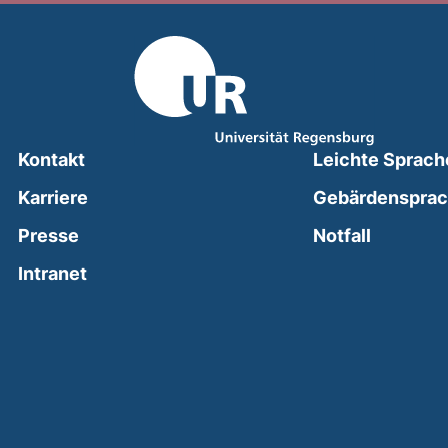
Kontakt
Leichte Sprach
Karriere
Gebärdenspra
(external
Presse
Notfall
(external link, opens in a new window)
Intranet