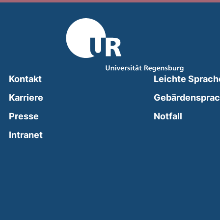
Kontakt
Leichte Sprach
Karriere
Gebärdenspra
(external
Presse
Notfall
(external link, opens in a new window)
Intranet