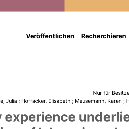
Direkt zum Inhalt
Veröffentlichen
Recherchieren
Nur für Besitz
le, Julia
; Hoffacker, Elisabeth
; Meusemann, Karen
; 
y experience underl