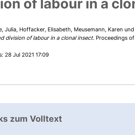
ion of labour in a clo
, Julia
,
Hoffacker, Elisabeth
,
Meusemann, Karen
un
division of labour in a clonal insect.
Proceedings of 
: 28 Jul 2021 17:09
ks zum Volltext
ffnet neues Fenster