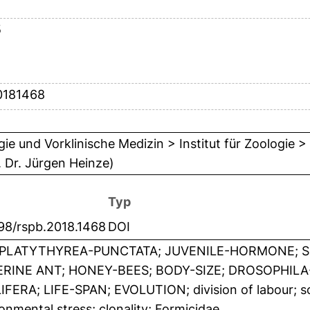
5
0181468
gie und Vorklinische Medizin > Institut für Zoologie >
. Dr. Jürgen Heinze)
Typ
98/rspb.2018.1468
DOI
PLATYTHYREA-PUNCTATA; JUVENILE-HORMONE; S
RINE ANT; HONEY-BEES; BODY-SIZE; DROSOPHIL
IFERA; LIFE-SPAN; EVOLUTION; division of labour; s
onmental stress; clonality; Formicidae