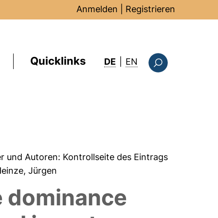
Anmelden
|
Registrieren
Quicklinks
: this page in Englis
DE
|
EN
Suchformular
er und Autoren:
Kontrollseite des Eintrags
Heinze, Jürgen
ie dominance