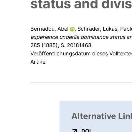
status and divis
Bernadou, Abel
,
Schrader, Lukas
,
Pable
experience underlie dominance status and 
285 (1885), S. 20181468.
Veröffentlichungsdatum dieses Volltextes
Artikel
Alternative Lin
externer Link, ö
DOI