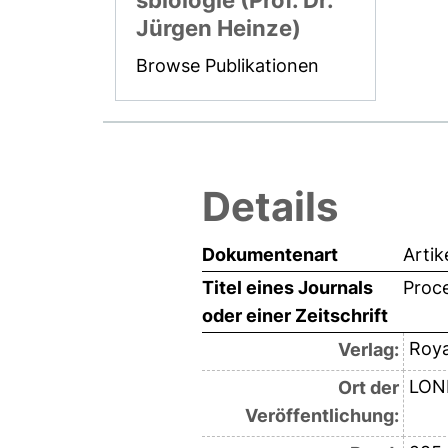
sbiologie (Prof. Dr.
Jürgen Heinze)
Browse Publikationen
Details
Dokumentenart
Artik
Titel eines Journals
Proce
oder einer Zeitschrift
Roya
Verlag:
LON
Ort der
Veröffentlichung: