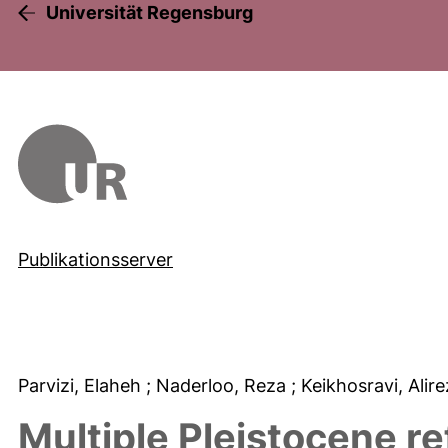
Universität Regensburg
Publikationsserver
Parvizi, Elaheh
; Naderloo, Reza
; Keikhosravi, Alir
Multiple Pleistocene r