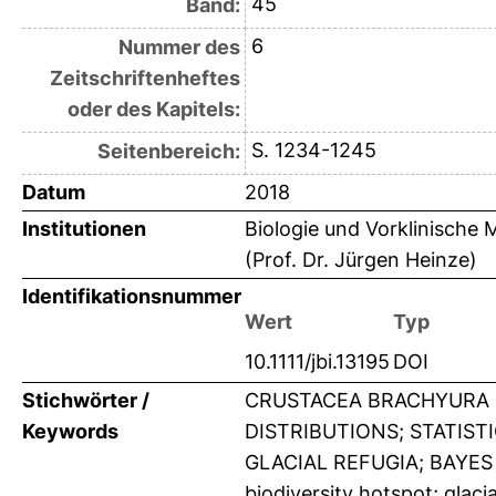
45
Band:
6
Nummer des
Zeitschriftenheftes
oder des Kapitels:
S. 1234-1245
Seitenbereich:
Datum
2018
Institutionen
Biologie und Vorklinische M
(Prof. Dr. Jürgen Heinze)
Identifikationsnummer
Wert
Typ
10.1111/jbi.13195
DOI
Stichwörter /
CRUSTACEA BRACHYURA 
Keywords
DISTRIBUTIONS; STATIS
GLACIAL REFUGIA; BAYES 
biodiversity hotspot; glaci