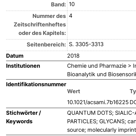
10
Band:
4
Nummer des
Zeitschriftenheftes
oder des Kapitels:
S. 3305-3313
Seitenbereich:
Datum
2018
Institutionen
Chemie und Pharmazie > In
Bioanalytik und Biosensor
Identifikationsnummer
Wert
T
10.1021/acsami.7b16225
D
Stichwörter /
QUANTUM DOTS; SIALIC-
Keywords
PARTICLES; GLYCANS; cancer
source; molecularly imprin