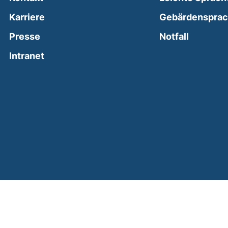
Karriere
Gebärdenspra
(external
Presse
Notfall
(external link, opens in a new window)
Intranet