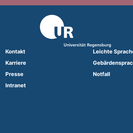
Kontakt
Leichte Sprach
Karriere
Gebärdenspra
(external
Presse
Notfall
(external link, opens in a new window)
Intranet