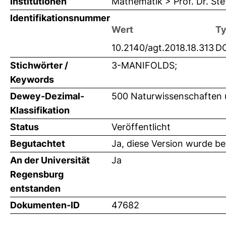
Institutionen
Mathematik > Prof. Dr. Ste
Identifikationsnummer
Wert
T
10.2140/agt.2018.18.313
D
Stichwörter /
3-MANIFOLDS;
Keywords
Dewey-Dezimal-
500 Naturwissenschaften 
Klassifikation
Status
Veröffentlicht
Begutachtet
Ja, diese Version wurde b
An der Universität
Ja
Regensburg
entstanden
Dokumenten-ID
47682