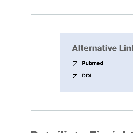
Alternative Lin
externer Li
Pubmed
externer Link, ö
DOI