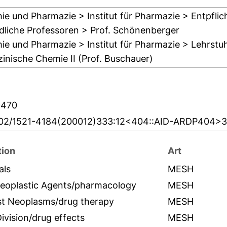
e und Pharmazie > Institut für Pharmazie > Entpfli
dliche Professoren > Prof. Schönenberger
e und Pharmazie > Institut für Pharmazie > Lehrstu
inische Chemie II (Prof. Buschauer)
9470
002/1521-4184(200012)333:12<404::AID-ARDP404>3
tion
Art
als
MESH
neoplastic Agents/pharmacology
MESH
st Neoplasms/drug therapy
MESH
Division/drug effects
MESH