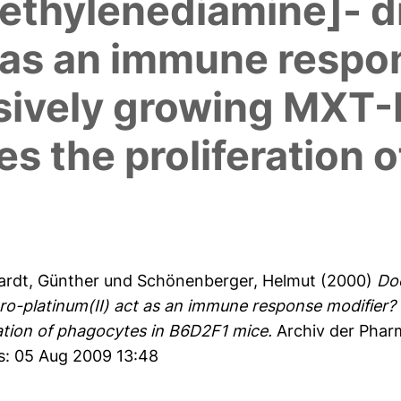
ethylenediamine]- d
t as an immune respo
essively growing MXT
es the proliferation 
ardt, Günther
und
Schönenberger, Helmut
(2000)
Doe
o-platinum(II) act as an immune response modifier? 
ration of phagocytes in B6D2F1 mice.
Archiv der Pharm
es: 05 Aug 2009 13:48