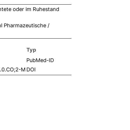
chtete oder im Ruhestand
hl Pharmazeutische /
Typ
PubMed-ID
.0.CO;2-M
DOI