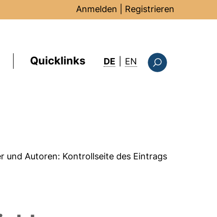
Anmelden
|
Registrieren
Quicklinks
: this page in Englis
DE
|
EN
Suchformular
er und Autoren:
Kontrollseite des Eintrags
-