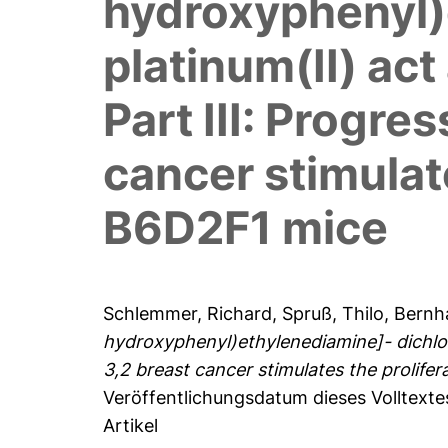
hydroxyphenyl)
platinum(II) ac
Part III: Progr
cancer stimulat
B6D2F1 mice
Schlemmer, Richard
,
Spruß, Thilo
,
Bernh
hydroxyphenyl)ethylenediamine]- dichlor
3,2 breast cancer stimulates the prolife
Veröffentlichungsdatum dieses Volltext
Artikel