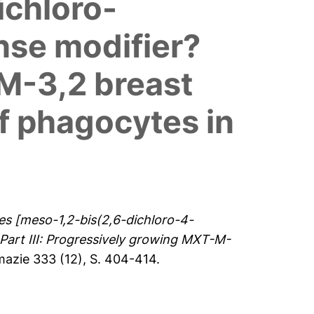
ichloro-
nse modifier?
-M-3,2 breast
of phagocytes in
s [meso-1,2-bis(2,6-dichloro-4-
Part III: Progressively growing MXT-M-
azie 333 (12), S. 404-414.