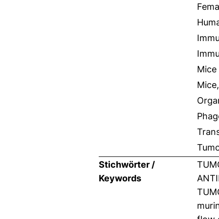
Fema
Hum
Immun
Immu
Mice
Mice,
Orga
Phag
Trans
Tumor
Stichwörter /
TUMO
Keywords
ANTI
TUMO
murin