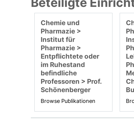
Beteiligte Einric
Chemie und
Ch
Pharmazie >
Ph
Institut für
In
Pharmazie >
Ph
Entpflichtete oder
Le
im Ruhestand
Ph
befindliche
Me
Professoren > Prof.
Ch
Schönenberger
Bu
Browse Publikationen
Br