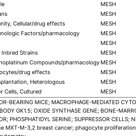
le
MESH
ans
MESH
ity, Cellular/drug effects
MESH
nologic Factors/pharmacology
MESH
MESH
 Inbred Strains
MESH
noplatinum Compounds/pharmacology
MESH
ocytes/drug effects
MESH
plantation, Heterologous
MESH
 Cells, Cultured
MESH
R-BEARING MICE; MACROPHAGE-MEDIATED CYTO
BODY GK1.5; OXIDE SYNTHASE GENE; BONE-MAR
R; PHOSPHATIDYL SERINE; SUPPRESSOR CELLS; 
e MXT-M-3,2 breast cancer; phagocyte proliferation;