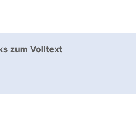
ks zum Volltext
nk, öffnet neues Fenster
ffnet neues Fenster