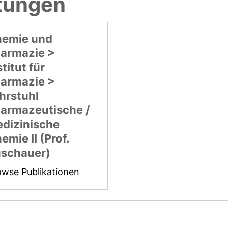
htungen
emie und
armazie >
stitut für
armazie >
hrstuhl
armazeutische /
dizinische
emie II (Prof.
schauer)
owse Publikationen