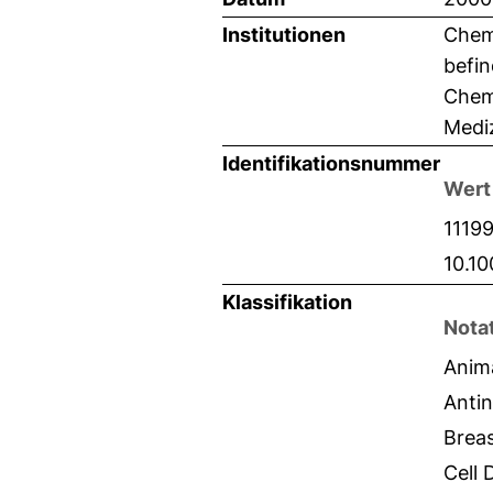
Institutionen
Chemi
befin
Chemi
Mediz
Identifikationsnummer
Wert
1119
10.1
Klassifikation
Nota
Anim
Anti
Brea
Cell 