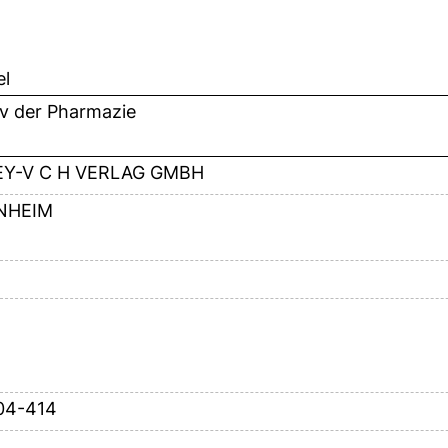
el
iv der Pharmazie
EY-V C H VERLAG GMBH
NHEIM
04-414