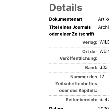
Details
Dokumentenart
Artik
Titel eines Journals
Arch
oder einer Zeitschrift
WIL
Verlag:
WEI
Ort der
Veröffentlichung:
333
Band:
12
Nummer des
Zeitschriftenheftes
oder des Kapitels:
S. 4
Seitenbereich:
Datum
2000