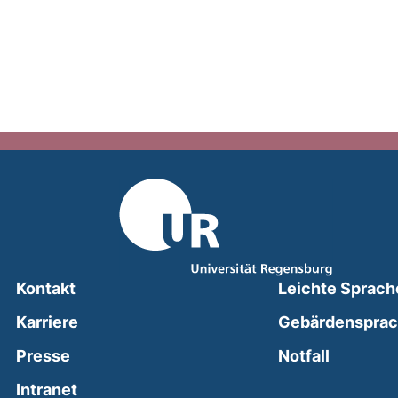
Kontakt
Leichte Sprach
Karriere
Gebärdenspra
(external
Presse
Notfall
(external link, opens in a new window)
Intranet