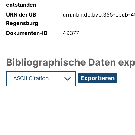
entstanden
URN der UB
urn:nbn:de:bvb:355-epub-
Regensburg
Dokumenten-ID
49377
Bibliographische Daten exp
Hochladedatum:25 Jul 2022 07:40/Metadaten zul