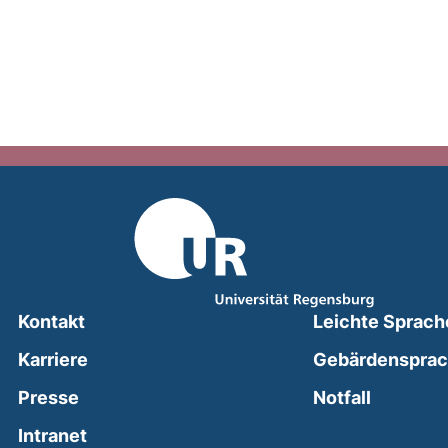
Kontakt
Leichte Sprach
Karriere
Gebärdenspra
(external
Presse
Notfall
(external link, opens in a new window)
Intranet