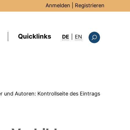
Anmelden
|
Registrieren
Quicklinks
: this page in Englis
DE
|
EN
Suchformular
er und Autoren:
Kontrollseite des Eintrags