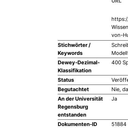
URL
https:
Wissen
von-H
Stichwörter /
Schrei
Keywords
Modell
Dewey-Dezimal-
400 Sp
Klassifikation
Status
Veröff
Begutachtet
Nie, d
An der Universität
Ja
Regensburg
entstanden
Dokumenten-ID
51884