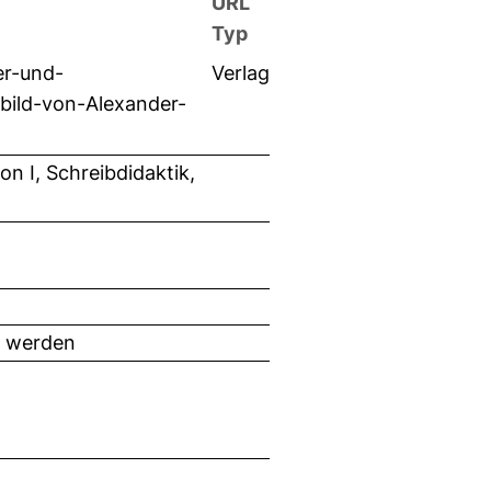
URL
Typ
er-und-
Verlag
bild-von-Alexander-
n I, Schreibdidaktik,
t werden