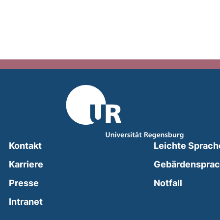
Kontakt
Leichte Sprach
Karriere
Gebärdenspra
(external
Presse
Notfall
(external link, opens in a new window)
Intranet