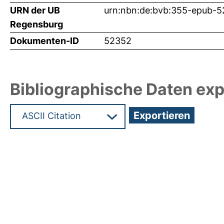
URN der UB
urn:nbn:de:bvb:355-epub-
Regensburg
Dokumenten-ID
52352
Bibliographische Daten exp
Hochladedatum:17 Jul 2023 07:05/Metadaten zule