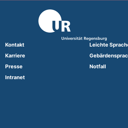
Kontakt
Leichte Sprach
Karriere
Gebärdenspra
(external
Presse
Notfall
(external link, opens in a new window)
Intranet