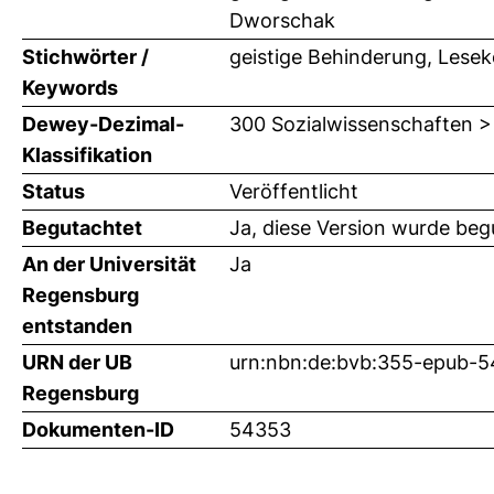
Dworschak
Stichwörter /
geistige Behinderung, Lese
Keywords
Dewey-Dezimal-
300 Sozialwissenschaften >
Klassifikation
Status
Veröffentlicht
Begutachtet
Ja, diese Version wurde beg
An der Universität
Ja
Regensburg
entstanden
URN der UB
urn:nbn:de:bvb:355-epub-
Regensburg
Dokumenten-ID
54353