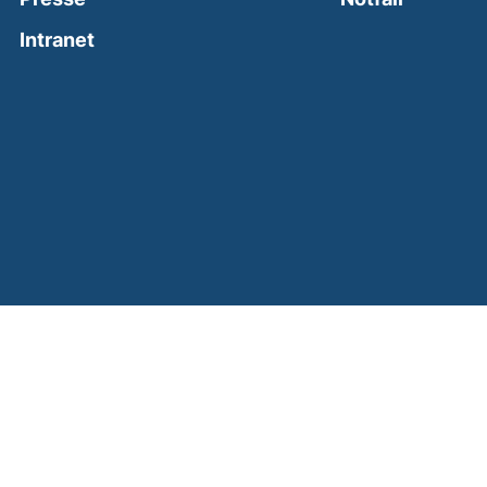
(external link, opens in a new window)
Intranet