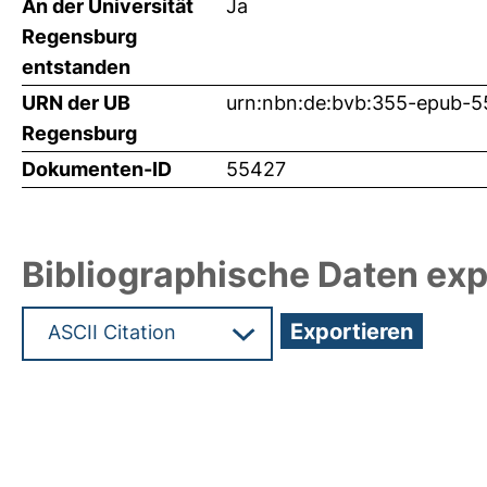
An der Universität
Ja
Regensburg
entstanden
URN der UB
urn:nbn:de:bvb:355-epub-
Regensburg
Dokumenten-ID
55427
Bibliographische Daten exp
Hochladedatum:16 Feb 2024 08:39/Metadaten zu