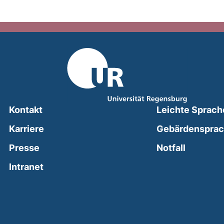
Kontakt
Leichte Sprach
Karriere
Gebärdenspra
(external
Presse
Notfall
(external link, opens in a new window)
Intranet