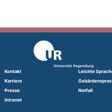
Kontakt
Leichte Sprach
Karriere
Gebärdenspra
(external
Presse
Notfall
(external link, opens in a new window)
Intranet