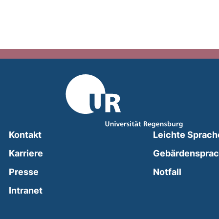
Kontakt
Leichte Sprach
Karriere
Gebärdenspra
(external
Presse
Notfall
(external link, opens in a new window)
Intranet