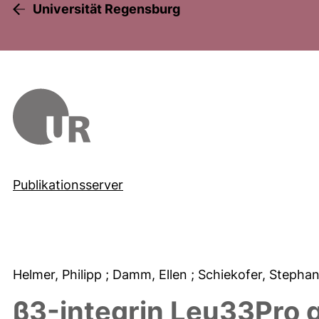
Universität Regensburg
Publikationsserver
Helmer, Philipp
; Damm, Ellen
; Schiekofer, Stepha
β3-integrin Leu33Pro g