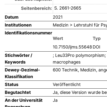
S. 2661-2665
Seitenbereich:
Datum
2021
Institutionen
Medizin > Lehrstuhl für Ps
Identifikationsnummer
Wert
Typ
10.7150/ijms.55648
DOI
Stichwörter /
; Leu33Pro polymorphism; 
Keywords
macrophages
Dewey-Dezimal-
600 Technik, Medizin, an
Klassifikation
Status
Veröffentlicht
Begutachtet
Ja, diese Version wurde b
An der Universität
Ja
Regensburg