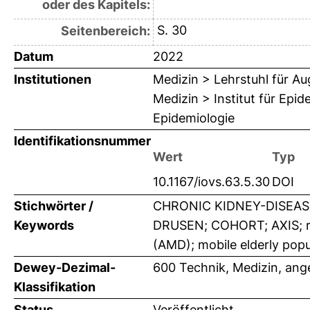
oder des Kapitels:
S. 30
Seitenbereich:
Datum
2022
Institutionen
Medizin > Lehrstuhl für A
Medizin > Institut für Epi
Epidemiologie
Identifikationsnummer
Wert
Typ
10.1167/iovs.63.5.30
DOI
Stichwörter /
CHRONIC KIDNEY-DISEASE
Keywords
DRUSEN; COHORT; AXIS; rel
(AMD); mobile elderly popu
Dewey-Dezimal-
600 Technik, Medizin, an
Klassifikation
Status
Veröffentlicht