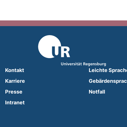
Kontakt
Leichte Sprach
Karriere
Gebärdenspra
(external
Presse
Notfall
(external link, opens in a new window)
Intranet