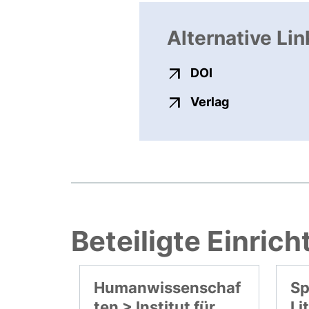
Alternative Lin
externer Link, ö
DOI
externer Link
Verlag
Beteiligte Einric
Humanwissenschaf
Sp
ten > Institut für
Li