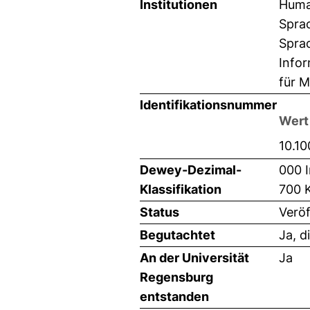
Institutionen
Huma
Sprac
Sprac
Infor
für M
Identifikationsnummer
Wert
10.1
Dewey-Dezimal-
000 I
Klassifikation
700 
Status
Veröf
Begutachtet
Ja, d
An der Universität
Ja
Regensburg
entstanden