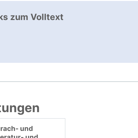
ks zum Volltext
ffnet neues Fenster
, öffnet neues Fenster
htungen
rach- und
teratur- und