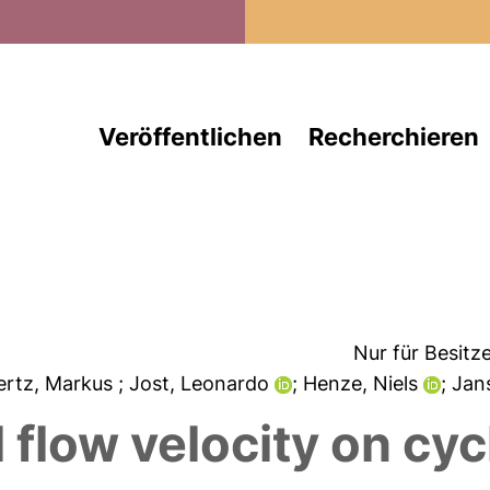
Direkt zum Inhalt
Veröffentlichen
Recherchieren
Nur für Besitz
bertz, Markus
; Jost, Leonardo
; Henze, Niels
; Jan
l flow velocity on cy