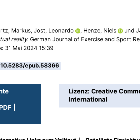
rtz, Markus
,
Jost, Leonardo
,
Henze, Niels
und
J
ual reality.
German Journal of Exercise and Sport Re
s: 31 Mai 2024 15:39
10.5283/epub.58366
hte
Lizenz: Creative Com
International
PDF |