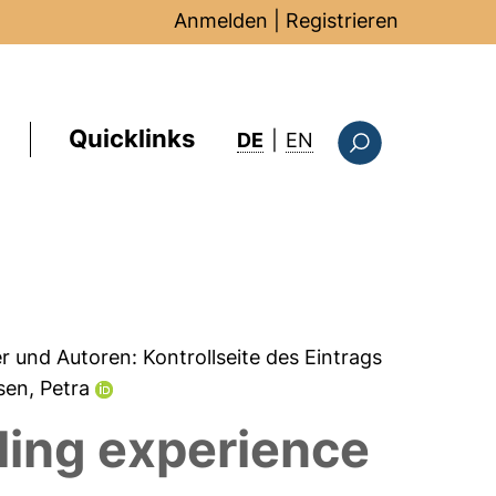
Anmelden
|
Registrieren
Quicklinks
: this page in Englis
DE
|
EN
Suchformular
er und Autoren:
Kontrollseite des Eintrags
sen, Petra
cling experience