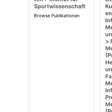
Sportwissenschaft
Ku
en
Browse Publikationen
In
Me
un
> 
Me
(P
He
un
Fa
Me
In
Pr
Me
(P