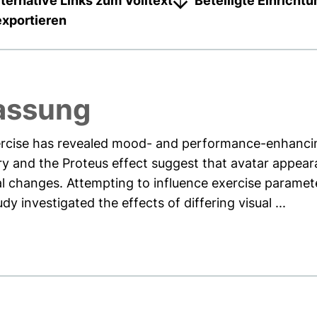
lternative Links zum Volltext
Beteiligte Einricht
exportieren
assung
exercise has revealed mood- and performance-enhanci
ry and the Proteus effect suggest that avatar appear
oral changes. Attempting to influence exercise parame
dy investigated the effects of differing visual ...