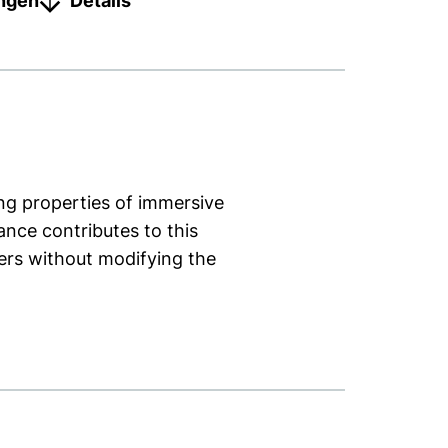
ungen
Details
ng properties of immersive
ance contributes to this
ters without modifying the