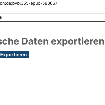
nbn:de:bvb:355-epub-583667
6
sche Daten exportieren
5:39/Metadaten zuletzt geändert: 17 Jan 2025 09:1