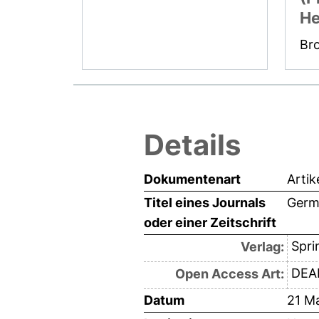
He
Br
Details
Dokumentenart
Artik
Titel eines Journals
Germ
oder einer Zeitschrift
Spri
Verlag:
DEAL
Open Access Art:
Datum
21 M