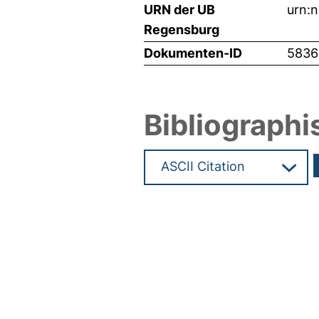
URN der UB
urn:
Regensburg
Dokumenten-ID
5836
Bibliographi
Hochladedatum:31 Mai 2024 1