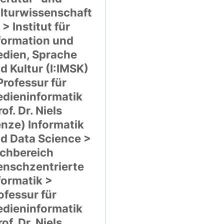
lturwissenschaft
 > Institut für
formation und
dien, Sprache
d Kultur (I:IMSK)
Professur für
dieninformatik
rof. Dr. Niels
nze) Informatik
d Data Science >
chbereich
nschzentrierte
formatik >
ofessur für
dieninformatik
rof. Dr. Niels