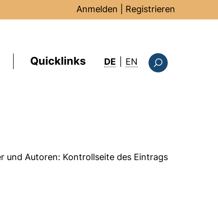
Anmelden
|
Registrieren
Quicklinks
: this page in Englis
DE
|
EN
Suchformular
er und Autoren:
Kontrollseite des Eintrags