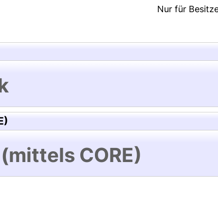
Nur für Besitz
k
E)
 (mittels CORE)