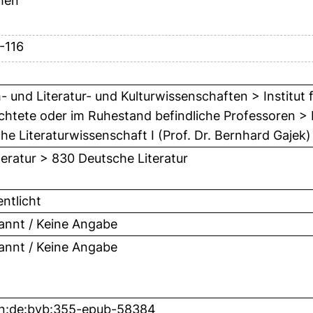
hen
-116
- und Literatur- und Kulturwissenschaften > Institut 
ichtete oder im Ruhestand befindliche Professoren > 
he Literaturwissenschaft I (Prof. Dr. Bernhard Gajek)
teratur > 830 Deutsche Literatur
entlicht
nnt / Keine Angabe
nnt / Keine Angabe
bn:de:bvb:355-epub-58384