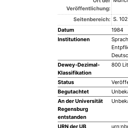
Münc
Ort der
Veröffentlichung:
S. 102
Seitenbereich:
Datum
1984
Institutionen
Sprach
Entpfl
Deutsc
Dewey-Dezimal-
800 Li
Klassifikation
Status
Veröff
Begutachtet
Unbeka
An der Universität
Unbeka
Regensburg
entstanden
URN der UB
urn:n