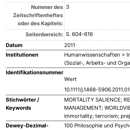
3
Nummer des
Zeitschriftenheftes
oder des Kapitels:
S. 604-616
Seitenbereich:
Datum
2011
Institutionen
Humanwissenschaften > Ins
(Sozial-, Arbeits- und Orga
Identifikationsnummer
Wert
10.1111/j.1468-5906.2011.0
Stichwörter /
MORTALITY SALIENCE; R
Keywords
MANAGEMENT; WORLDVIEW;
immortality; terrorism; pre
Dewey-Dezimal-
100 Philosophie und Psych