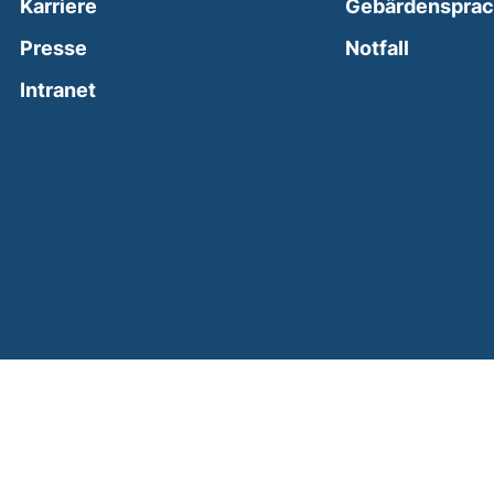
Karriere
Gebärdenspra
(external
Presse
Notfall
(external link, opens in a new window)
Intranet