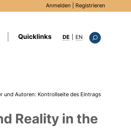
Anmelden
|
Registrieren
Quicklinks
: this page in Englis
DE
|
EN
Suchformular
er und Autoren:
Kontrollseite des Eintrags
d Reality in the