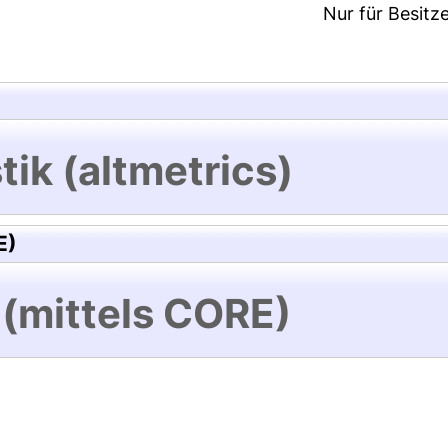
Nur für Besitz
tik (altmetrics)
E)
 (mittels CORE)