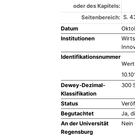
oder des Kapitels:
S. 4
Seitenbereich:
Datum
Okto
Institutionen
Wirts
Inno
Identifikationsnummer
Wert
10.1
Dewey-Dezimal-
300 
Klassifikation
Status
Veröf
Begutachtet
Ja, d
An der Universität
Nein
Regensburg