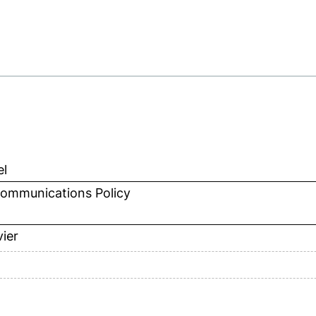
el
communications Policy
vier