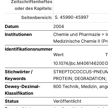
Zeitschriftenheftes
oder des Kapitels:
S. 45990-45997
Seitenbereich:
Datum
2004
Institutionen
Chemie und Pharmazie > In
Medizinische Chemie II (Pr
Identifikationsnummer
Wert
T
10.1074/jbc.M406146200
D
Stichwörter /
STREPTOCOCCUS-PNEUMON
Keywords
PROTEIN; DEGRADATION; 
Dewey-Dezimal-
600 Technik, Medizin, an
Klassifikation
Status
Veröffentlicht