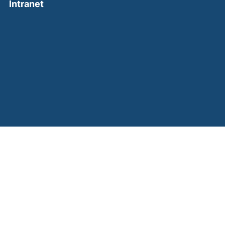
(external link, opens in a new window)
Intranet