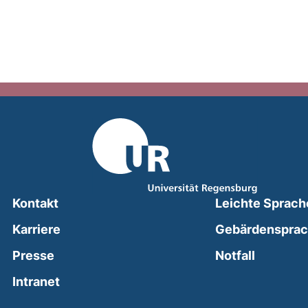
Kontakt
Leichte Sprach
Karriere
Gebärdenspra
(external
Presse
Notfall
(external link, opens in a new window)
Intranet