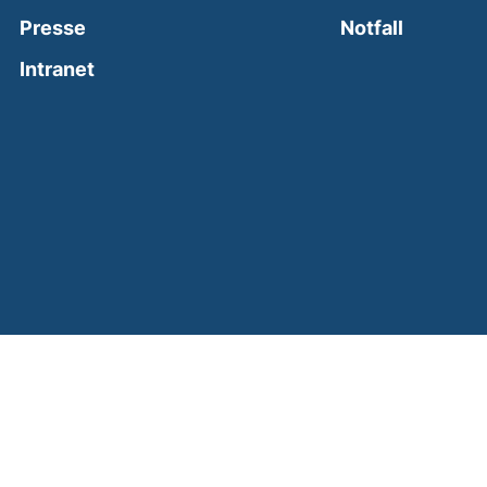
(external
Presse
Notfall
(external link, opens in a new window)
Intranet