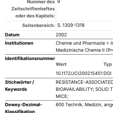
9
Nummer des
Zeitschriftenheftes
oder des Kapitels:
S. 1309-1318
Seitenbereich:
Datum
2002
Institutionen
Chemie und Pharmazie > In
Medizinische Chemie II (Pr
Identifikationsnummer
Wert
Typ
10.1172/JCI200215451
DOI
Stichwörter /
RESISTANCE-ASSOCIATED
Keywords
BIOAVAILABILITY; SOLID 
MICE;
Dewey-Dezimal-
600 Technik, Medizin, an
Klassifikation