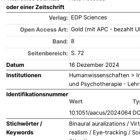
oder einer Zeitschrift
EDP Sciences
Verlag:
Gold (mit APC - bezahlt U
Open Access Art:
8
Band:
S. 72
Seitenbereich:
Datum
16 Dezember 2024
Institutionen
Humanwissenschaften > Inst
und Psychotherapie - Lehrs
Identifikationsnummer
Wert
Ty
10.1051/aacus/2024064
DO
Stichwörter /
Binaural auralizations / Vir
Keywords
realism / Eye-tracking / So