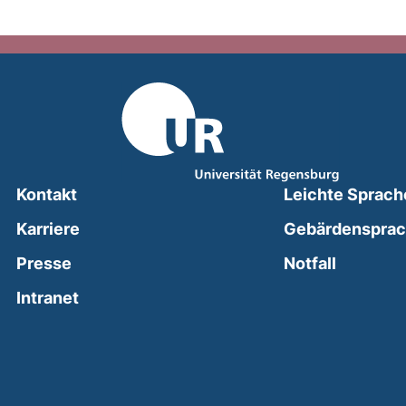
Kontakt
Leichte Sprach
Karriere
Gebärdenspra
(external
Presse
Notfall
(external link, opens in a new window)
Intranet