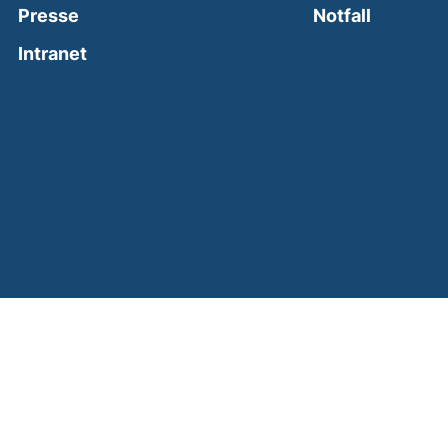
(external
Presse
Notfall
(external link, opens in a new window)
Intranet