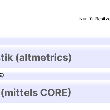
Nur für Besitz
tik (altmetrics)
E)
 (mittels CORE)