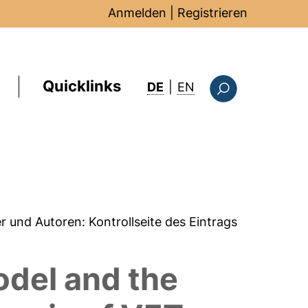
Anmelden
|
Registrieren
Quicklinks
: this page in Englis
DE
|
EN
Suchformular
er und Autoren:
Kontrollseite des Eintrags
odel and the