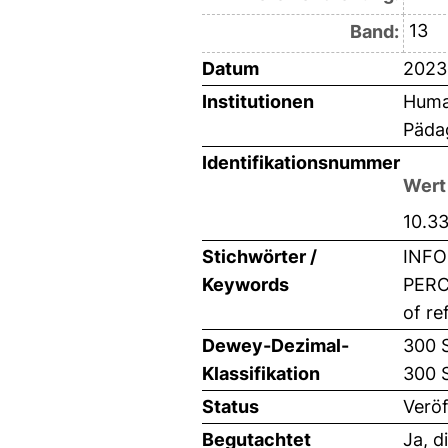
13
Band:
Datum
2023
Institutionen
Human
Pädag
Identifikationsnummer
Wert
10.3
Stichwörter /
INFO
Keywords
PERC
of re
Dewey-Dezimal-
300 S
Klassifikation
300 
Status
Veröf
Begutachtet
Ja, d