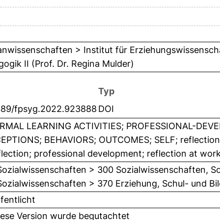
wissenschaften > Institut für Erziehungswissenscha
ogik II (Prof. Dr. Regina Mulder)
Typ
389/fpsyg.2022.923888
DOI
RMAL LEARNING ACTIVITIES; PROFESSIONAL-DEV
EPTIONS; BEHAVIORS; OUTCOMES; SELF; reflection; i
flection; professional development; reflection at wo
ozialwissenschaften > 300 Sozialwissenschaften, So
Sozialwissenschaften > 370 Erziehung, Schul- und B
fentlicht
iese Version wurde begutachtet