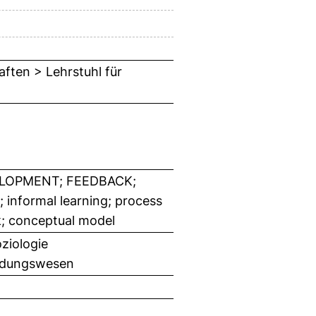
ften > Lehrstuhl für
ELOPMENT; FEEDBACK;
nformal learning; process
rk; conceptual model
ziologie
ildungswesen