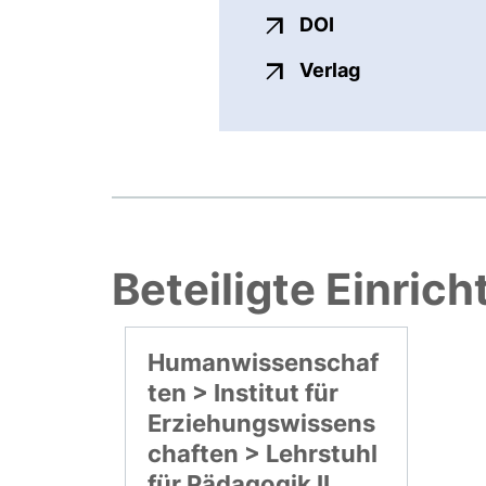
externer Link, ö
DOI
externer Link
Verlag
Beteiligte Einric
Humanwissenschaf
ten > Institut für
Erziehungswissens
chaften > Lehrstuhl
für Pädagogik II