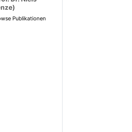
nze)
owse Publikationen