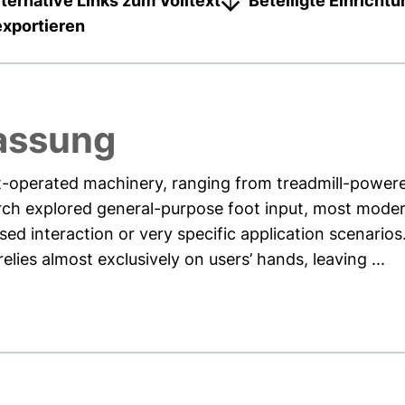
lternative Links zum Volltext
Beteiligte Einricht
exportieren
assung
oot-operated machinery, ranging from treadmill-power
rch explored general-purpose foot input, most moder
sed interaction or very specific application scenario
lies almost exclusively on users’ hands, leaving ...