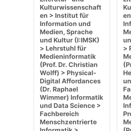
Kulturwissenschaft
Ku
en > Institut für
en
Information und
In
Medien, Sprache
Me
und Kultur (I:IMSK)
un
> Lehrstuhl für
> 
Medieninformatik
Me
(Prof. Dr. Christian
(P
Wolff) > Physical-
He
Digital Affordances
un
(Dr. Raphael
Fa
Wimmer) Informatik
Me
und Data Science >
In
Fachbereich
Pr
Menschzentrierte
Me
Informatik >
(P