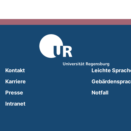
Kontakt
Leichte Sprach
Karriere
Gebärdenspra
(external
Presse
Notfall
(external link, opens in a new window)
Intranet