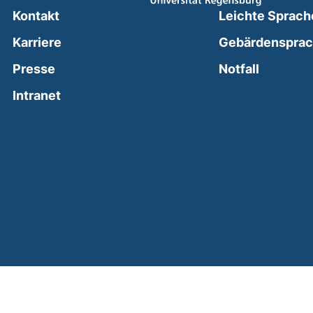
Kontakt
Leichte Sprach
Karriere
Gebärdenspra
(external
Presse
Notfall
(external link, opens in a new window)
Intranet