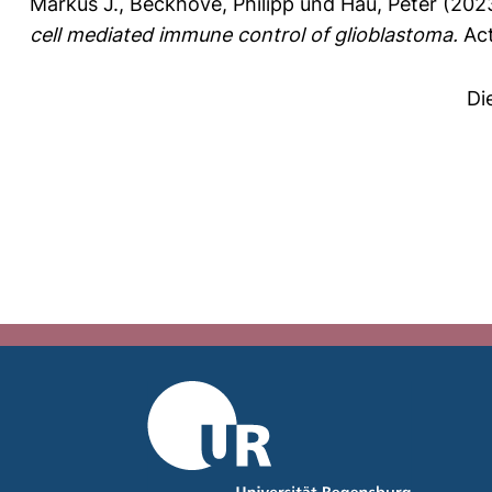
Markus J.
,
Beckhove, Philipp
und
Hau, Peter
(202
cell mediated immune control of glioblastoma.
Act
Di