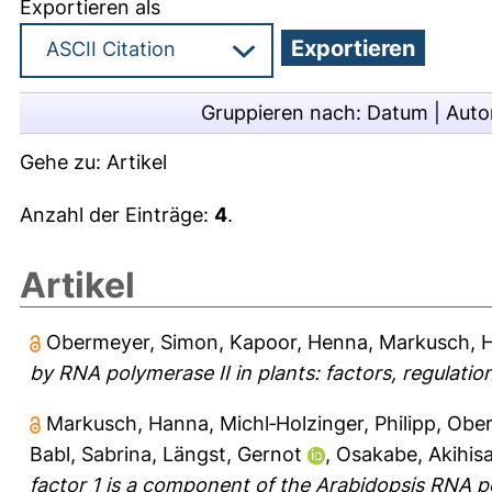
Exportieren als
Gruppieren nach:
Datum
|
Auto
Gehe zu:
Artikel
Anzahl der Einträge:
4
.
Artikel
Obermeyer, Simon
,
Kapoor, Henna
,
Markusch, 
by RNA polymerase II in plants: factors, regulati
Markusch, Hanna
,
Michl‐Holzinger, Philipp
,
Ober
Babl, Sabrina
,
Längst, Gernot
,
Osakabe, Akihis
factor 1 is a component of the Arabidopsis RNA p