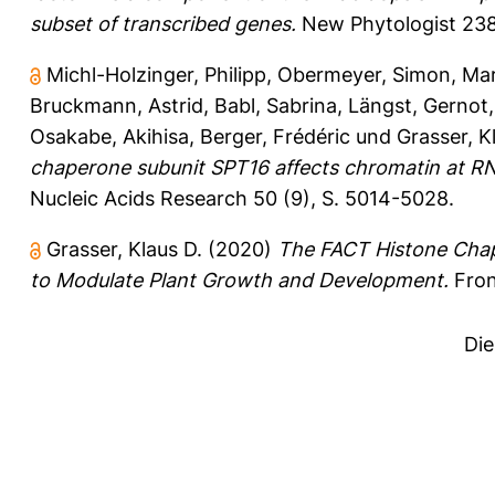
subset of transcribed genes.
New Phytologist 238 
Michl-Holzinger, Philipp
,
Obermeyer, Simon
,
Mar
Bruckmann, Astrid
,
Babl, Sabrina
,
Längst, Gernot
Osakabe, Akihisa
,
Berger, Frédéric
und
Grasser, K
chaperone subunit SPT16 affects chromatin at RNA 
Nucleic Acids Research 50 (9), S. 5014-5028.
Grasser, Klaus D.
(2020)
The FACT Histone Chap
to Modulate Plant Growth and Development.
Front
Die