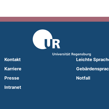
Kontakt
Leichte Sprach
Karriere
Gebärdenspra
(external
Presse
Notfall
(external link, opens in a new window)
Intranet