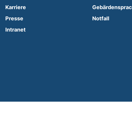
Karriere
Gebärdenspra
(external
Presse
Notfall
(external link, opens in a new window)
Intranet