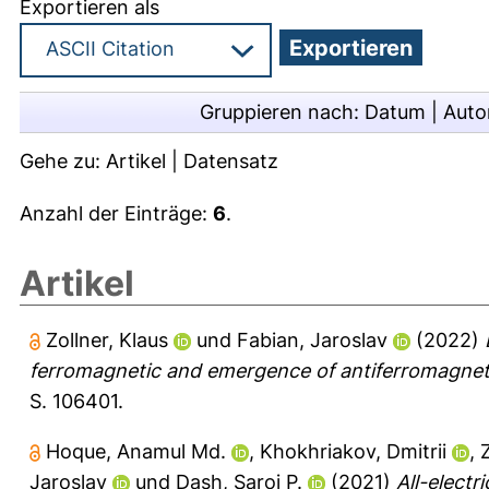
Exportieren als
Gruppieren nach:
Datum
|
Auto
Gehe zu:
Artikel
|
Datensatz
Anzahl der Einträge:
6
.
Artikel
Zollner, Klaus
und
Fabian, Jaroslav
(2022)
ferromagnetic and emergence of antiferromagnet
S. 106401.
Hoque, Anamul Md.
,
Khokhriakov, Dmitrii
,
Z
Jaroslav
und
Dash, Saroj P.
(2021)
All-electr