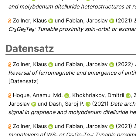
and molybdenum ditelluride heterostructures at 
Zollner, Klaus
und
Fabian, Jaroslav
(2021)
Cr₂Ge₂Te₆: Tunable proximity spin-orbit or excha
Datensatz
Zollner, Klaus
und
Fabian, Jaroslav
(2022)
Reversal of ferromagnetic and emergence of anti
[Datensatz]
Hoque, Anamul Md.
,
Khokhriakov, Dmitrii
,
Z
Jaroslav
und
Dash, Saroj P.
(2021)
Data archi
signal in graphene and molybdenum ditelluride he
Zollner, Klaus
und
Fabian, Jaroslav
(2021)
monolayers of WS₂ or Cr₂Ge₂Te₆: Tunable proximit