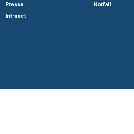
(external
Presse
Notfall
(external link, opens in a new window)
Intranet